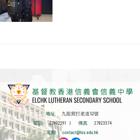
地址:
九龍窩打老道52號
電話:
27802291 |
傳真:
27823374
電郵:
contact@lss.edu.hk