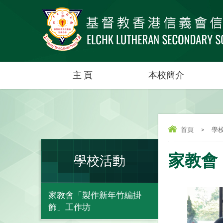
主 頁
本校簡介
首頁
>
學
家教會
學校活動
家教會「製作新年竹編掛
飾」工作坊