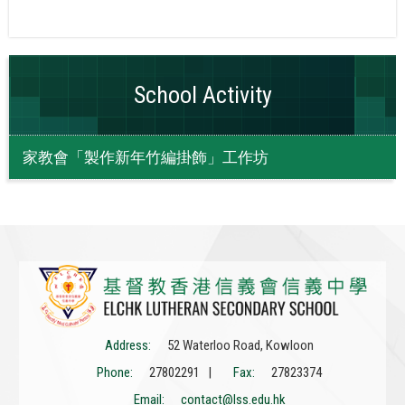
School Activity
家教會「製作新年竹編掛飾」工作坊
Address:
52 Waterloo Road, Kowloon
Phone:
27802291 |
Fax:
27823374
Email:
contact@lss.edu.hk