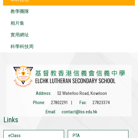
教學團隊
相片集
實用網址
科學科技周
Address:
52 Waterloo Road, Kowloon
Phone:
27802291 |
Fax:
27823374
Email:
contact@lss.edu.hk
Links
eClass
PTA