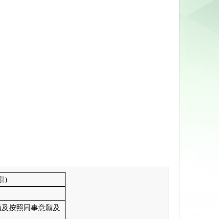
引
)
願及按照同事意願及