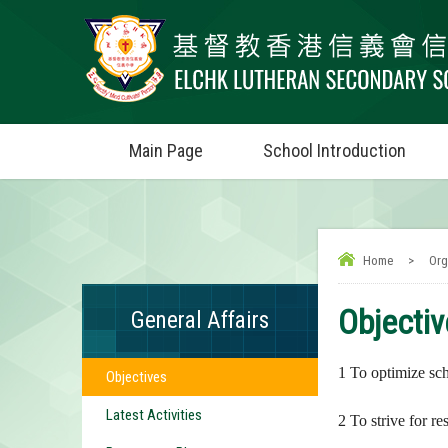
Main Page
School Introduction
Home
>
Org
Objecti
General Affairs
1 To optimize sch
Objectives
Latest Activities
2 To strive for r