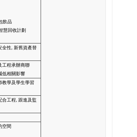
包飲品
盒智慧回收計劃
安全性
,
新舊資產替
及工程承辦商聯
減低相關影響
師教學及學生學習
配合工程
,
跟進及監
的空間