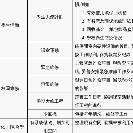
慣
,
例如
:
1.
有效使用環保回收箱
學生大使計劃
2.
有智慧及環保地處理紙
學生活動
3.
回收基金 – 紙包飲品
4.
學校衛生防疫情況
確保課室內硬件設備的數目
,
課室運動
換工作順利
,
存貨報銷及紀錄
上報緊急維修項目
,
與教育局
緊急維修
絡
,
妥善安排緊急維修工作及
跟進日常維修項目
,
減低對老
恆常維修
校園維修
的影響
落實工作日程
,
協調課室活動
暑期大修工程
督工程的進行
冷氣機
包括每年清洗，維修等工作
有系統儲物、增加可
整理現有空間
,
發掘未被利用
優化工作
,
為學
用空間