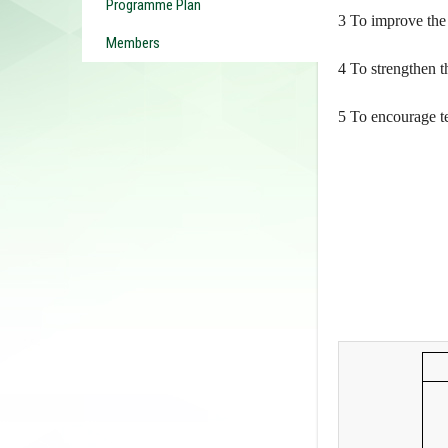
Programme Plan
3 To improve the 
Members
4 To strengthen t
5 To encourage te