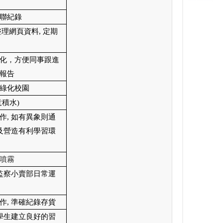
聯紀錄
整理網頁資料
,
定期
化，方便同事跟進
報告
綠化校園
意積水
)
作
,
如有異象則通
及營造有利學習環
噴霧
監察小賣部日常運
作
,
準確紀錄存貨
學生建立良好的習