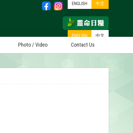
ENGLISH
中文
ENGLISH
中文
Photo / Video
Contact Us
eaching environment;
