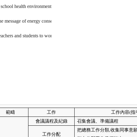
school health environment;

he message of energy conservation and sustainable development;

achers and students to work together to build a comfortable campus.
範疇
工作
工作內容
(
指
會議議程及紀錄
召集會議、準備議程
把總務工作分類
,
收集同事意
工作分配