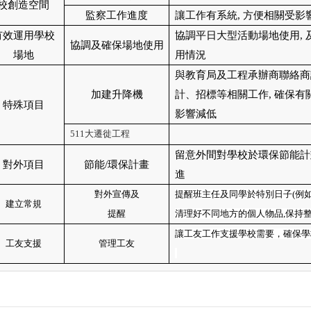
校創造空間
監察工作進度
讓工作有系統
,
方便相關受影
有效運用學校
協調平日大型活動場地使用
,
協調及確保場地使用
場地
用情況
與教育局及工程承辦商聯絡商
加建升降機
計、招標等相關工作
,
確保有
特殊項目
影響減低
511
大遷徙工程
留意外間對學校於環保節能計
對外項目
節能
/
環保計畫
進
對外宣傳及
提醒班主任及同學於特別日子
(
例
建立常規
提醒
清理好不同地方的個人物品
,
保持
讓工友工作支援學校需要，確保學
工友支援
管理工友