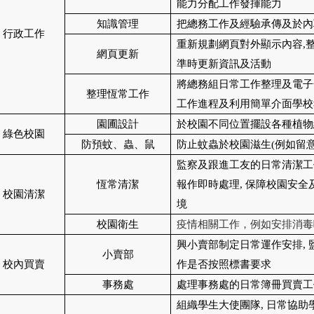
能力分配工作發揮能力
知識管理
把總務工作及經驗承傳及於內
行政工作
重新規劃網頁對外顯示內容
,
網頁更新
準時更新資訊及活動
將總務組日常工作整理及電子
整理恆常工作
工作進程及利用簡單介面學校
園圃設計
於校園不同位置擺設各種植物
綠色校園
防預蚊、蟲、鼠
防止蚊蟲於校園滋生
(
例如留
監察及跟進工友的日常清潔工
恆常清潔
報作即時處理
,
保障校園安全
校園清潔
境
校園衛生
疫情相關工作，例如安排消毒
興小賣部制定日常運作安排
,
小賣部
校內買賣
作是否按照標書要求
事務處
處理事務處的日常簿冊買賣工
組織學生大使團隊
,
日常協助