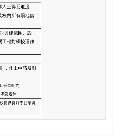
響人士得悉進度
及校內所有場地借
討興建範圍、設
關工程對學校運作
劃，作出申請及跟
如
:
考試前夕
)
整潔及規律
校提供良好學習環境