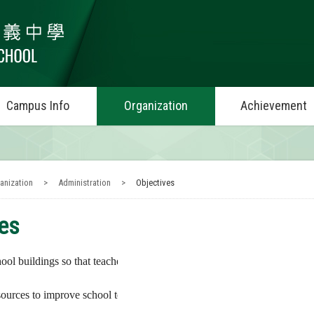
Campus Info
Organization
Achievement
anization
>
Administration
>
Objectives
ves
ool buildings so that teachers and students have an ideal learning and t
esources to improve school teaching needs;
