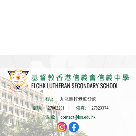
地址:
九龍窩打老道52號
電話:
27802291 |
傳真:
27823374
電郵:
contact@lss.edu.hk