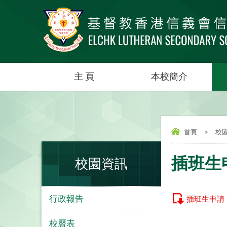
主 頁
本校簡介
首頁
>
校
插班生
校園資訊
行政報告
插班生申請
校曆表