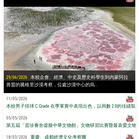
29/06/2026
本校企會、經濟、中史及歷史科學生到內蒙阿拉
善盟的騰格里沙漠考察，位處沙漠中心的烏...
11/05/2026
本校男子排球 C Grade 在季軍賽中表現出色，以局數 2:0的佳績取
05/05/2026
第五屆「昔珍薈舍虛擬中華文物館」文物研習比賽暨最喜愛文物
18/03/2026
重慶、成都經濟文化考察團