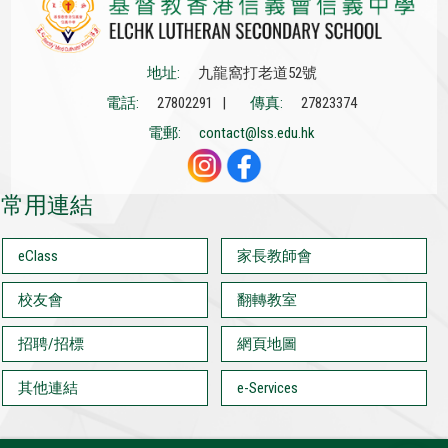
地址:
九龍窩打老道52號
電話:
27802291 |
傳真:
27823374
電郵:
contact@lss.edu.hk
常用連結
eClass
家長教師會
校友會
翻轉教室
招聘/招標
網頁地圖
其他連結
e-Services