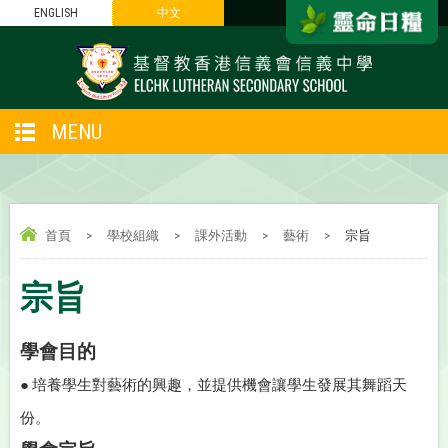
ENGLISH
中文
MENU
首頁
>
學校組織
>
課外活動
>
藝術
>
宗旨
宗旨
學會目的
● 培養學生對藝術的興趣，並提供機會讓學生發展其舞蹈天
份。