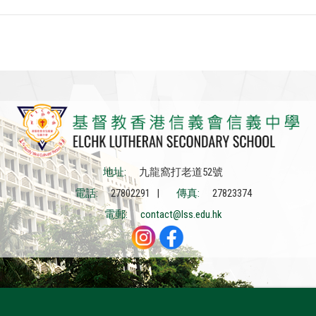
地址:
九龍窩打老道52號
電話:
27802291 |
傳真:
27823374
電郵:
contact@lss.edu.hk