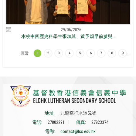
29/06/2026
本校中四歷史科學生張加其、黃予穎早前參與...
頁面:
1
2
3
4
5
6
7
8
9
…
地址:
九龍窩打老道52號
電話:
27802291 |
傳真:
27823374
電郵:
contact@lss.edu.hk