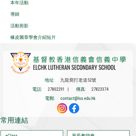
本年活動
導師
活動剪影
橡皮圖章學會介紹短片
地址:
九龍窩打老道52號
電話:
27802291 |
傳真:
27823374
電郵:
contact@lss.edu.hk
常用連結
eClass
家長教師會