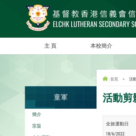
主 頁
本校簡介
首頁
>
活動
活動剪影(
童軍
簡介
全旅運動日
宗旨
18/6/2022