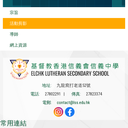
宗旨
活動剪影
導師
網上資源
地址:
九龍窩打老道52號
電話:
27802291 |
傳真:
27823374
電郵:
contact@lss.edu.hk
常用連結