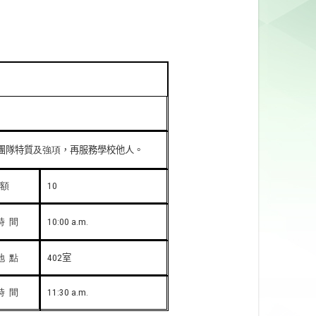
團隊特質
及強項
，再服務學校他人。
額
10
時
間
10:00 a.m.
地
點
室
402
時
間
11:30 a.m.