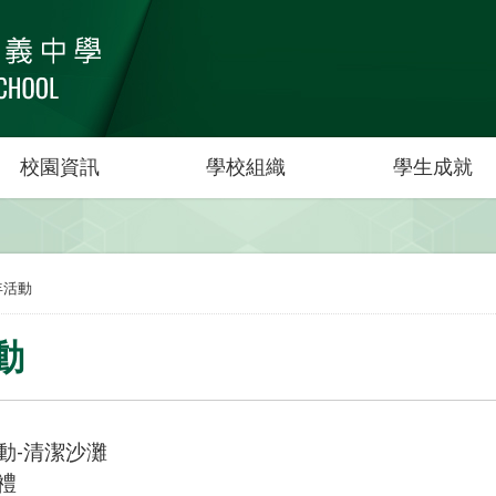
校園資訊
學校組織
學生成就
年活動
動
動
清潔沙灘
-
禮