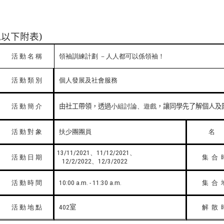
見以下附表
)
活
動
名
稱
領袖訓練計劃
－人人都可以係領袖！
活
動
類
別
個人發展及社會服務
活
動
簡
介
由社工帶領，透過
小組討論、遊戲
，讓同學先了解個人及
活
動
對
象
扶少團團員
名
、
、
13/11/2021
11/12/2021
活
動
日
期
集
合
、
12/2/2022
12/3/2022
活
動
時
間
集
合
10:00 a.m. - 11:30 a.m.
活
動
地
點
室
解
散
402