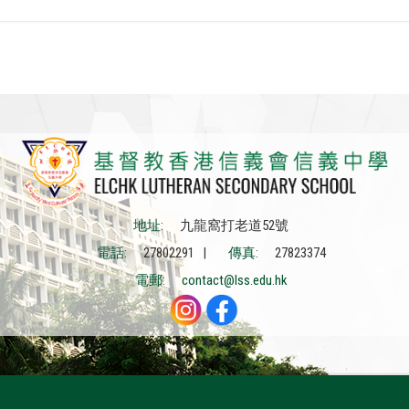
地址:
九龍窩打老道52號
電話:
27802291 |
傳真:
27823374
電郵:
contact@lss.edu.hk