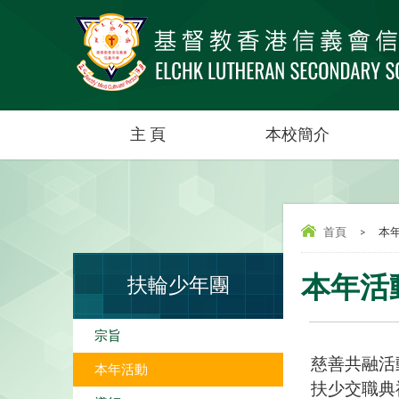
主 頁
本校簡介
首頁
>
本
本年活
扶輪少年團
宗旨
慈善共融活
本年活動
扶少交職典