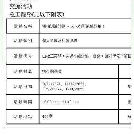
交流活動
義工服務
(
見以下附表
)
活
動
名
稱
領袖訓練計劃
－人人都可以係領袖！
活
動
類
別
個人發展及社會服務
活
動
簡
介
由社工帶領，透過
小組討論、遊戲
，讓同學先了解個
活
動
對
象
扶少團團員
、
、
13/11/2021
11/12/2021
活
動
日
期
集
、
12/2/2022
12/3/2022
活
動
時
間
集
10:00 a.m. - 11:30 a.m.
活
動
地
點
室
解
402