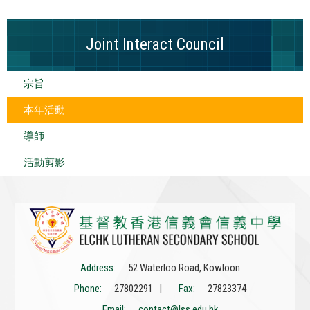
Joint Interact Council
宗旨
本年活動
導師
活動剪影
Address:
52 Waterloo Road, Kowloon
Phone:
27802291 |
Fax:
27823374
Email:
contact@lss.edu.hk