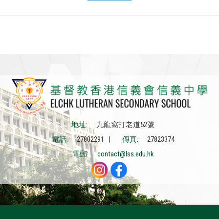
地址:
九龍窩打老道52號
電話:
27802291 |
傳真:
27823374
電郵:
contact@lss.edu.hk