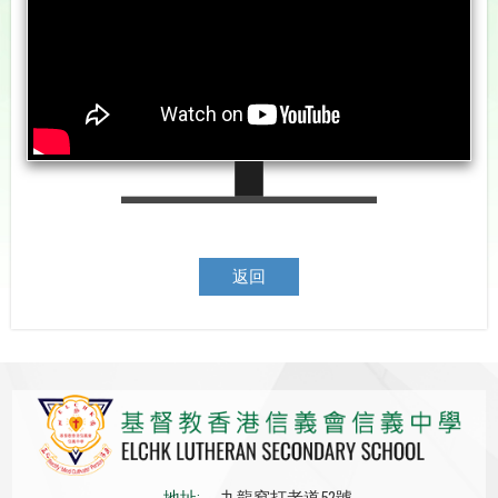
返回
地址:
九龍窩打老道52號