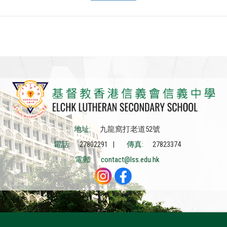
地址:
九龍窩打老道52號
電話:
27802291 |
傳真:
27823374
電郵:
contact@lss.edu.hk