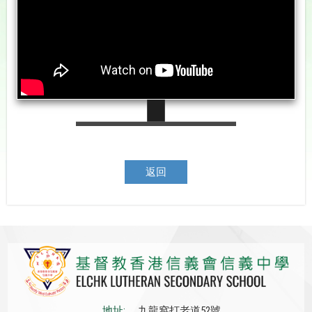
返回
地址:
九龍窩打老道52號