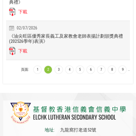
典禮》
下載
02/07/2026
《油尖旺區優秀家長義工及家教會老師表揚計劃頒獎典禮
(202526學年)表演》
下載
頁面:
1
2
3
4
5
6
7
8
9
…
地址:
九龍窩打老道52號