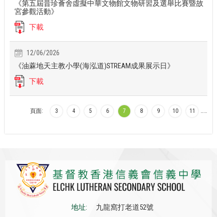
《第五屆昔珍薈舍虛擬中華文物館文物研習及選舉比賽暨故
宮參觀活動》
下載
12/06/2026
《油蔴地天主教小學(海泓道)STREAM成果展示日》
下載
頁面:
3
4
5
6
7
8
9
10
11
…
…
地址:
九龍窩打老道52號