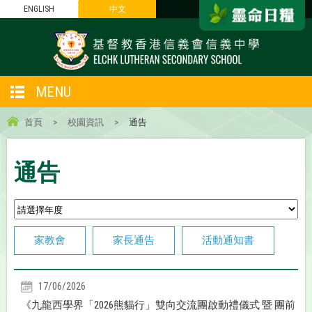
ENGLISH
中文
MENU
首頁
>
校園資訊
>
通告
通告
家教會
家長通告
活動通知書
17/06/2026
《九龍西學界「2026熊貓行」雙向交流團啟動禮儀式 暨 團前