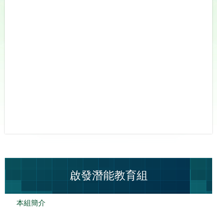
啟發潛能教育組
本組簡介