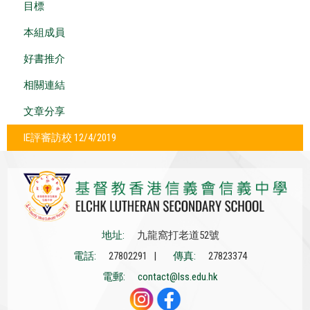
目標
本組成員
好書推介
相關連結
文章分享
IE評審訪校 12/4/2019
地址:
九龍窩打老道52號
電話:
27802291 |
傳真:
27823374
電郵:
contact@lss.edu.hk