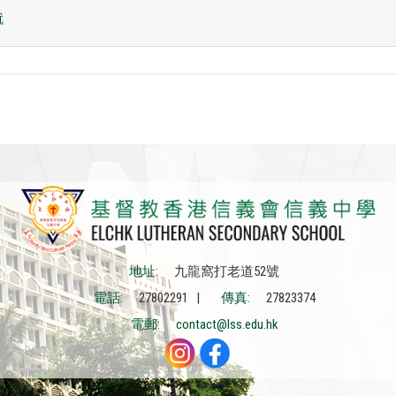
就
地址:
九龍窩打老道52號
電話:
27802291 |
傳真:
27823374
電郵:
contact@lss.edu.hk