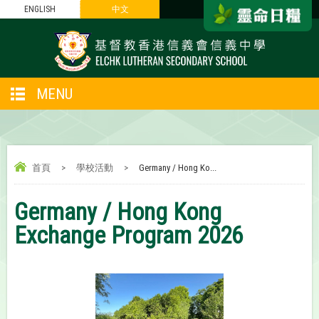
ENGLISH
中文
MENU
首頁
>
學校活動
>
Germany / Hong Ko...
Germany / Hong Kong
Exchange Program 2026