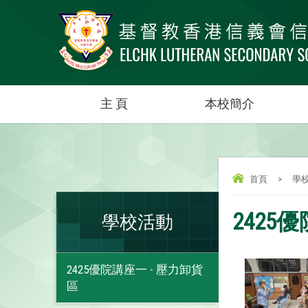
主 頁
本校簡介
首頁
>
學
2425
學校活動
2425優院講座一 - 壓力卸貨
區