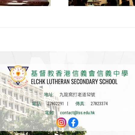
地址:
九龍窩打老道52號
電話:
27802291 |
傳真:
27823374
電郵:
contact@lss.edu.hk