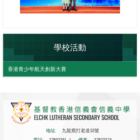
學校活動
香港青少年航天創新大賽
地址:
九龍窩打老道52號
電話:
27802291 |
傳真:
27823374