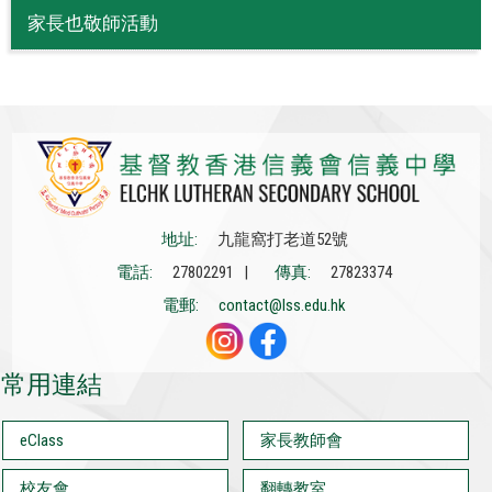
家長也敬師活動
地址:
九龍窩打老道52號
電話:
27802291 |
傳真:
27823374
電郵:
contact@lss.edu.hk
常用連結
eClass
家長教師會
校友會
翻轉教室