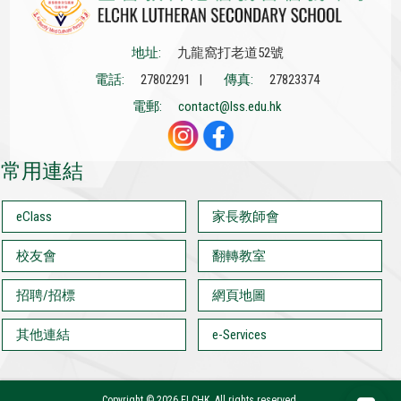
地址:
九龍窩打老道52號
電話:
27802291 |
傳真:
27823374
電郵:
contact@lss.edu.hk
常用連結
eClass
家長教師會
校友會
翻轉教室
招聘/招標
網頁地圖
其他連結
e-Services
Copyright ©
2026 ELCHK. All rights reserved.