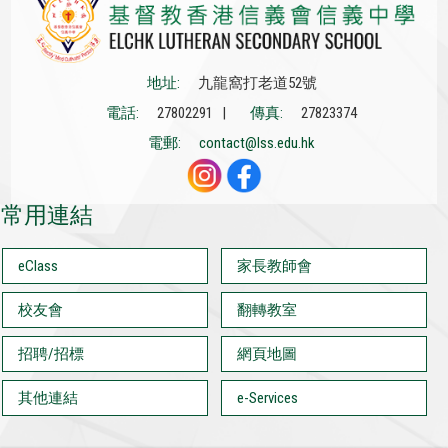
地址:
九龍窩打老道52號
電話:
27802291 |
傳真:
27823374
電郵:
contact@lss.edu.hk
常用連結
eClass
家長教師會
校友會
翻轉教室
招聘/招標
網頁地圖
其他連結
e-Services