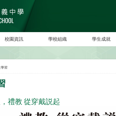
校園資訊
學校組織
學生成就
主學習
習
，禮教 從穿戴説起