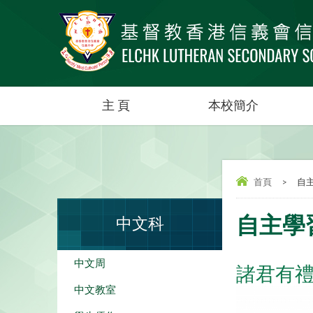
主 頁
本校簡介
首頁
>
自
自主學
中文科
中文周
諸君有禮
中文教室