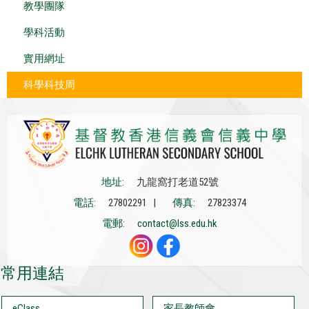
教學團隊
學科活動
實用網址
科學科技周
地址:
九龍窩打老道52號
電話:
27802291 |
傳真:
27823374
電郵:
contact@lss.edu.hk
常用連結
eClass
家長教師會