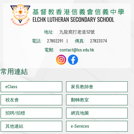
地址:
九龍窩打老道52號
電話:
27802291 |
傳真:
27823374
電郵:
contact@lss.edu.hk
常用連結
eClass
家長教師會
校友會
翻轉教室
招聘/招標
網頁地圖
其他連結
e-Services