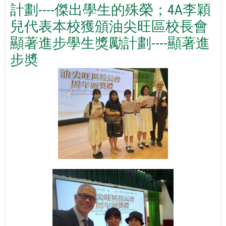
計劃----傑出學生的殊榮；4A李穎
兒代表本校獲頒油尖旺區校長會
顯著進步學生獎勵計劃----顯著進
步奬