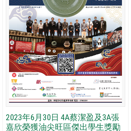
2023年6月30日 4A蔡潔盈及3A張
嘉欣榮獲油尖旺區傑出學生獎勵