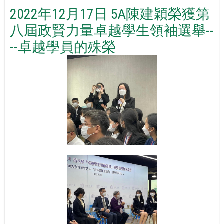
2022年12月17日 5A陳建穎榮獲第
八屆政賢力量卓越學生領袖選舉--
--卓越學員的殊榮