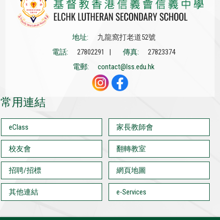
地址:
九龍窩打老道52號
電話:
27802291 |
傳真:
27823374
電郵:
contact@lss.edu.hk
常用連結
eClass
家長教師會
校友會
翻轉教室
招聘/招標
網頁地圖
其他連結
e-Services