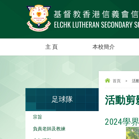
主 頁
本校簡介
首頁
>
活
活動剪
足球隊
宗旨
2024學
負責老師及教練