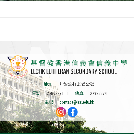
地址:
九龍窩打老道52號
電話:
27802291 |
傳真:
27823374
電郵:
contact@lss.edu.hk