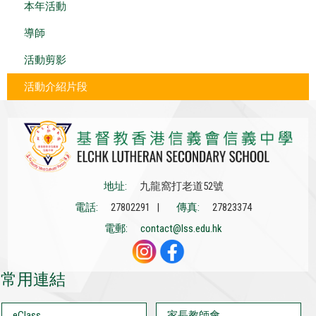
本年活動
導師
活動剪影
活動介紹片段
地址:
九龍窩打老道52號
電話:
27802291 |
傳真:
27823374
電郵:
contact@lss.edu.hk
常用連結
eClass
家長教師會