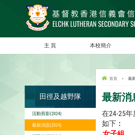
主 頁
本校簡介
首頁
>
最新
最新消息(
田徑及越野隊
在24-
活動剪影(2024)
如下︰
最新消息(2024)
女子組