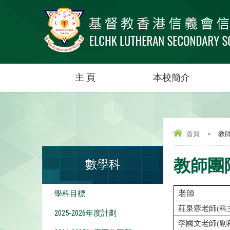
主 頁
本校簡介
首頁
>
教
教師團
數學科
老
師
學科目標
莊泉蓉老師
(
科
2025-2026年度計劃
李國文老師
(
副