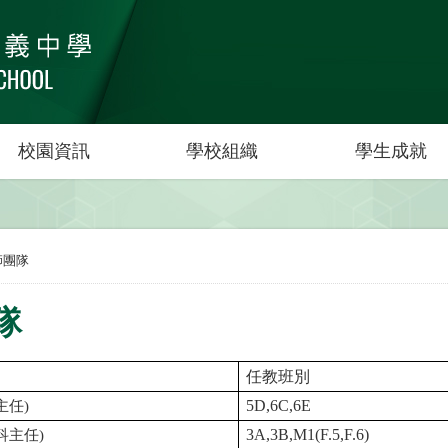
校園資訊
學校組織
學生成就
師團隊
隊
任教班別
主任
)
5D,6C,6E
科主任
)
3A,3B,M1(F.5,F.6)