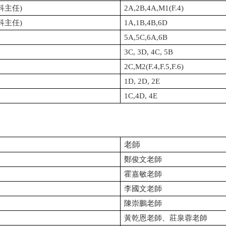
科主任
)
2A,2B,4A,M1(F.4)
科主任
)
1A,1B,4B,6D
5A,5C,6A,6B
3C, 3D, 4C, 5B
2C,
M2(F.4,F.5,F.6)
1D, 2D, 2E
1C,4D, 4E
老
師
鄭俊文老師
霍嘉敏老師
李國文老
師
陳崇鵬老
師
黃乾恩老
師、
莊泉蓉老師