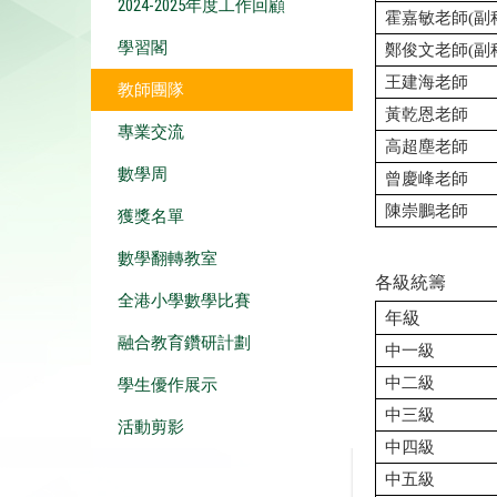
2024-2025年度工作回顧
霍嘉敏老師
(
副
學習閣
鄭俊文老師
(
副
王建海老
師
教師團隊
黃乾恩老
師
專業交流
高超塵老
師
數學周
曾慶峰老
師
陳崇鵬老
師
獲獎名單
數學翻轉教室
各級統籌
全港小學數學比賽
年
級
融合教育鑽研計劃
中一級
中二級
學生優作展示
中三級
活動剪影
中四級
中五級