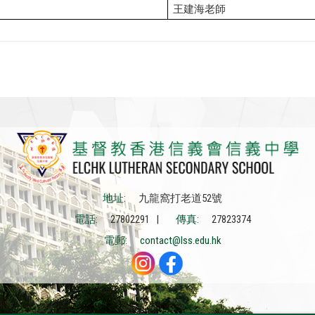
王建海
老師
地址:
九龍窩打老道52號
電話:
27802291 |
傳真:
27823374
電郵:
contact@lss.edu.hk