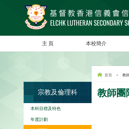
主 頁
本校簡介
首頁
>
教
教師團
宗教及倫理科
本科目標及特色
年度計劃