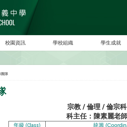
校園資訊
學校組織
學生成就
師團隊
隊
宗教 / 倫理 / 倫宗科
科主任：陳素麗老
年級
(Class)
統籌
(Coordin