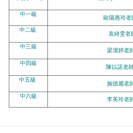
中一級
歐陽惠玲老
中二級
袁綺雯
老
中三級
梁潔婷老
中四級
陳以諾老
中五級
施德麗老
中六級
李美玲老