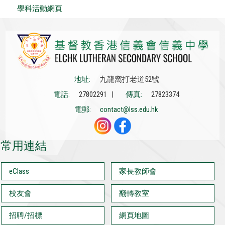
學科活動網頁
地址:
九龍窩打老道52號
電話:
27802291 |
傳真:
27823374
電郵:
contact@lss.edu.hk
常用連結
eClass
家長教師會
校友會
翻轉教室
招聘/招標
網頁地圖