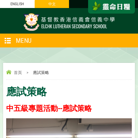
ENGLISH
中文
MENU
首頁
>
應試策略
應試策略
中五級專題活動--應試策略