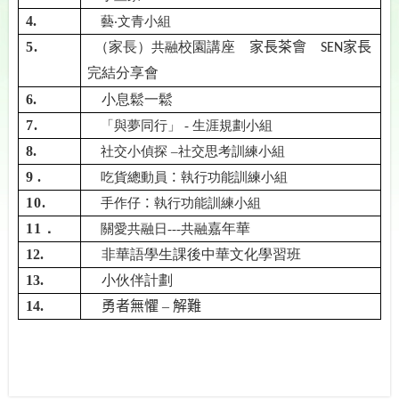
4.
藝‧文青小組
5.
（家長）
校園講座
家長茶會
家長
共融
SEN
完結分享
會
6.
小息
鬆一鬆
7.
「與夢同行」 - 生涯規劃小組
8.
社交小偵探 –
社交思考訓練小組
9
.
吃貨總動員
：
執行功能訓練小組
10.
手作仔
：
執行功能訓練小組
11．
嘉年華
關愛共融日
---
共融
12.
非華語學生課後中華文化學習班
13.
小伙伴計劃
14.
勇者無懼
–
解
難