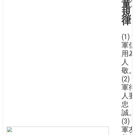
童
規
律
(1)
軍
用
人
敬
(2)
軍
人
忠
誠
(3)
軍