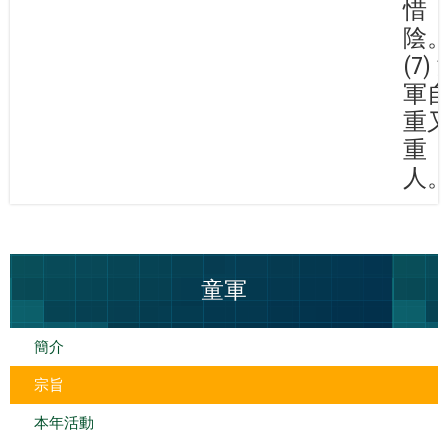
惜
陰
(7)
軍
重
重
人
童軍
簡介
宗旨
本年活動