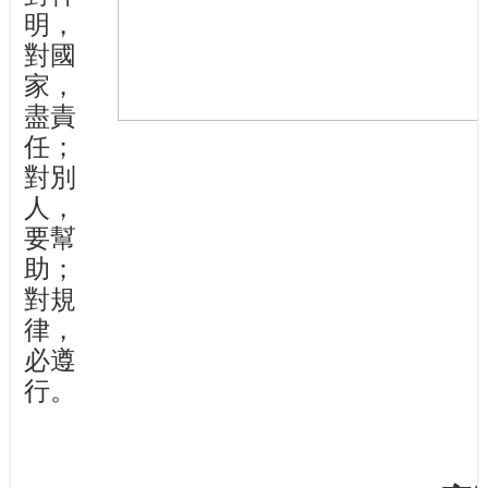
明，
對國
家，
盡責
任；
對別
人，
要幫
助；
對規
律，
必遵
行。