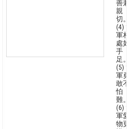
善
親
切
(4)
軍
處
手
足
(5)
軍
敢
怕
難
(6)
軍
物