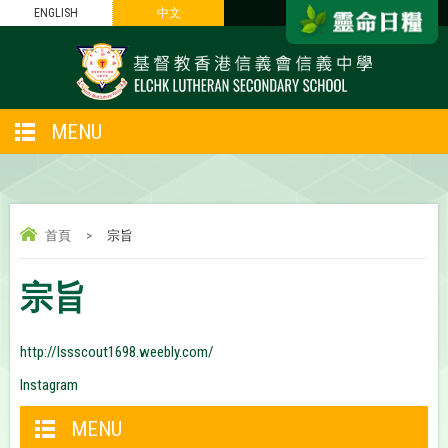
ENGLISH
中文
MENU
首頁
>
宗旨
宗旨
http://lssscout1698.weebly.com/
Instagram
MENU