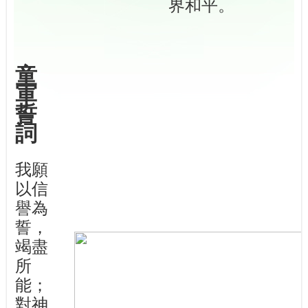
界和平。
童
軍
誓
詞
我願
以信
譽為
誓，
竭盡
所
能；
對神