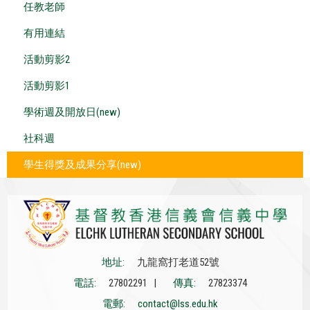
任教老師
有用連結
活動剪影2
活動剪影1
學術週及開放日(new)
社科週
學生得獎及成果分享(new)
地址:
九龍窩打老道52號
電話:
27802291 |
傳真:
27823374
電郵:
contact@lss.edu.hk