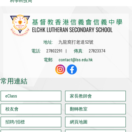
科學科技周
地址:
九龍窩打老道52號
電話:
27802291 |
傳真:
27823374
電郵:
contact@lss.edu.hk
常用連結
eClass
家長教師會
校友會
翻轉教室
招聘/招標
網頁地圖