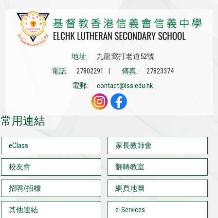
地址:
九龍窩打老道52號
電話:
27802291 |
傳真:
27823374
電郵:
contact@lss.edu.hk
常用連結
eClass
家長教師會
校友會
翻轉教室
招聘/招標
網頁地圖
其他連結
e-Services