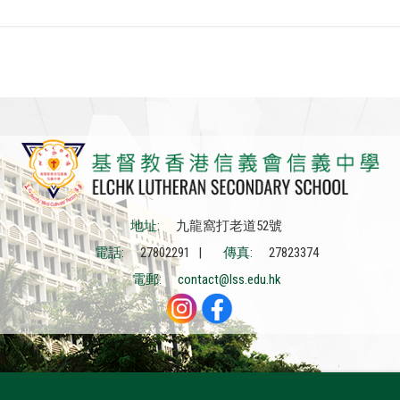
地址:
九龍窩打老道52號
電話:
27802291 |
傳真:
27823374
電郵:
contact@lss.edu.hk