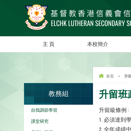
主 頁
本校簡介
首頁
>
升
升留班
教務組
升留級條例 :
自我調節學習
1. 必須達
課堂研究
2. 全年成