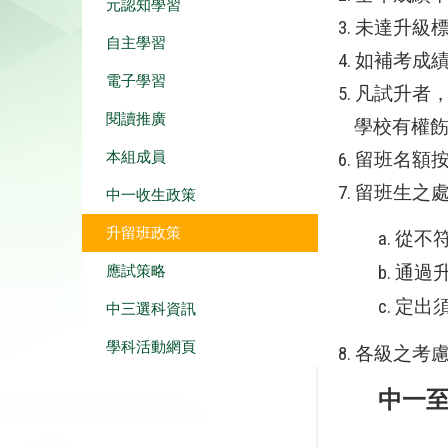
元認知學習
3. 未達升
自主學習
4. 如補考
電子學習
5. 凡試升
閱讀推廣
學校有權飭
本組成員
6. 留班名
7. 留班生之
中一收生政策
升留班政策
a. 
應試策略
b. 
c. 定
中三選科資訊
學科活動網頁
8. 各級之考
中一至