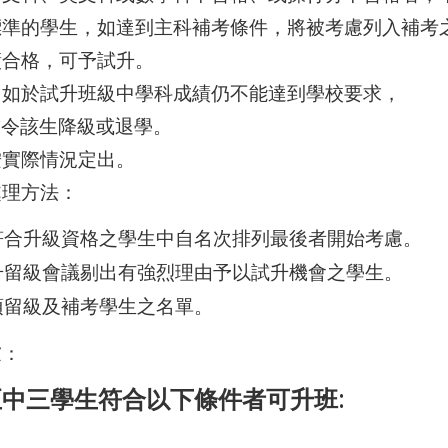
級標準的學生，如達到主科補考條件，將被考慮列入補考
成績合格，可予試升。
者，如於試升班級中學科成績仍不能達到學校要求，
令該生降級或退學。
額按實際情況定出。
處理方法：
從不符合升級資格之學生中自名次排列最後者開始考慮。
通過升留級會議剔出有強烈理由予以試升機會之學生。
出須留級及補考學生之名單。
慮：
中三學生符合以下條件者可升班: