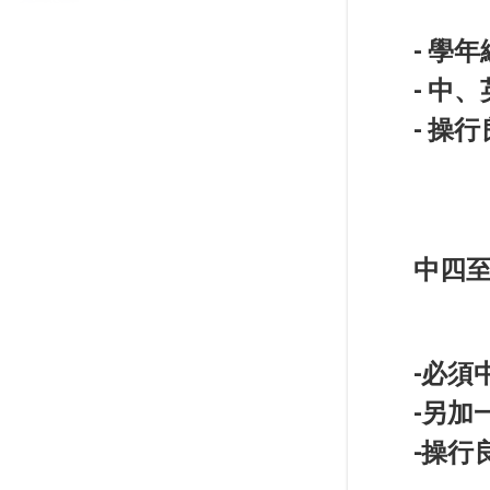
- 學
- 中
- 操
中四至
-必須
-另加
-操行