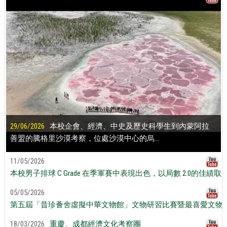
29/06/2026
本校企會、經濟、中史及歷史科學生到內蒙阿拉
善盟的騰格里沙漠考察，位處沙漠中心的烏...
11/05/2026
本校男子排球 C Grade 在季軍賽中表現出色，以局數 2:0的佳績取
05/05/2026
第五屆「昔珍薈舍虛擬中華文物館」文物研習比賽暨最喜愛文物
18/03/2026
重慶、成都經濟文化考察團