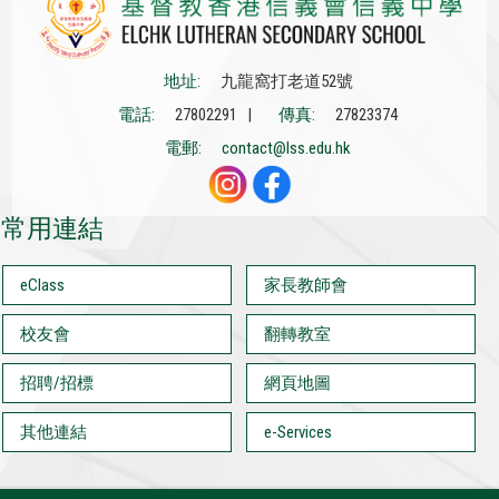
地址:
九龍窩打老道52號
電話:
27802291 |
傳真:
27823374
電郵:
contact@lss.edu.hk
常用連結
eClass
家長教師會
校友會
翻轉教室
招聘/招標
網頁地圖
其他連結
e-Services