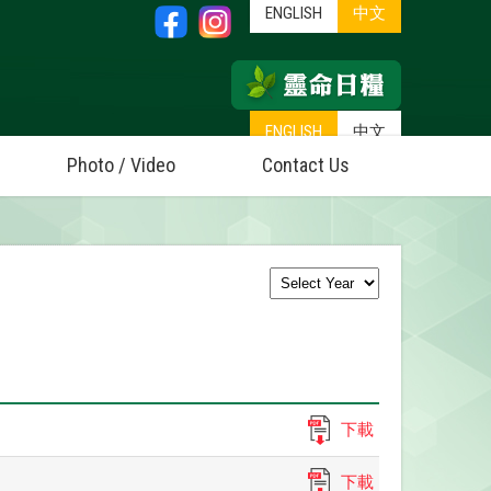
ENGLISH
中文
ENGLISH
中文
Photo / Video
Contact Us
下載
下載