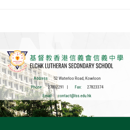
Address:
52 Waterloo Road, Kowloon
Phone:
27802291 |
Fax:
27823374
Email:
contact@lss.edu.hk