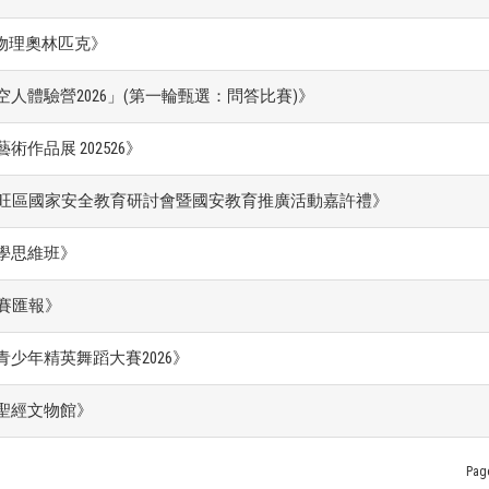
港物理奧林匹克》
人體驗營2026」(第一輪甄選：問答比賽)》
術作品展 202526》
 油尖旺區國家安全教育研討會暨國安教育推廣活動嘉許禮》
學思維班》
 決賽匯報》
少年精英舞蹈大賽2026》
聖經文物館》
Pag