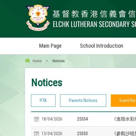
Main Page
School Introduction
Home
>
Notices
Notices
PTA
Parents Notices
Event No
18/04/2026
25334
《進階水彩
13/04/2026
25333
《參觀沙咀