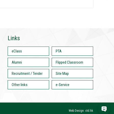
Links
eClass
PTA
Alumni
Flipped Classroom
Recruitment / Tender
Site Map
Other links
e-Service
Web Design: ctd.hk