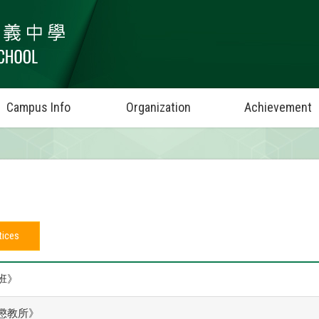
Campus Info
Organization
Achievement
tices
班》
懲教所》