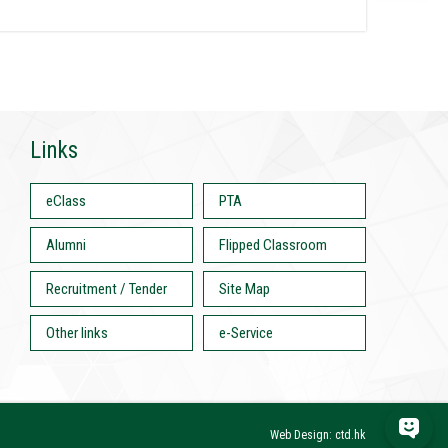
Links
eClass
PTA
Alumni
Flipped Classroom
Recruitment / Tender
Site Map
Other links
e-Service
Web Design: ctd.hk