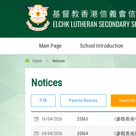
Main Page
School Introduction
Home
>
Notices
Notices
PTA
Parents Notices
Event No
16/04/2026
25365
《參觀香港
24/04/2026
25364
《參觀香港