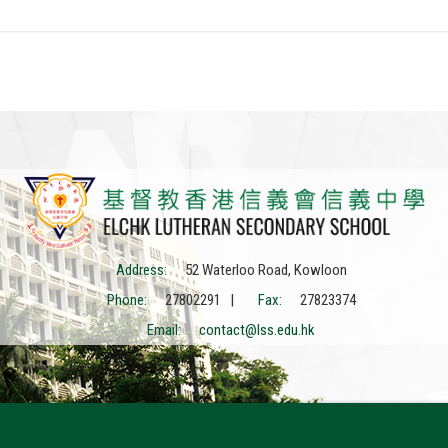
Address:
52 Waterloo Road, Kowloon
Phone:
27802291 |
Fax:
27823374
Email:
contact@lss.edu.hk