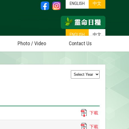
ENGLISH
中文
ENGLISH
中文
Photo / Video
Contact Us
下載
下載