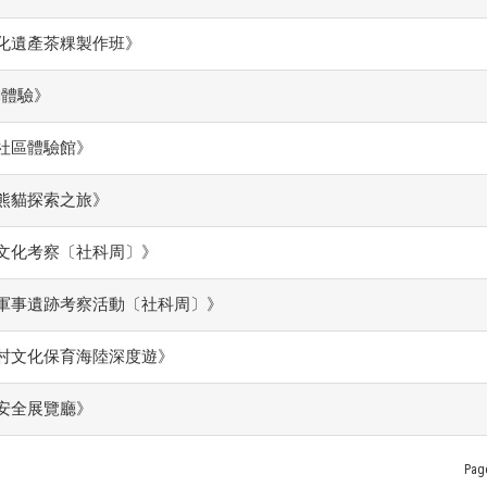
化遺產茶粿製作班》
od體驗》
社區體驗館》
熊貓探索之旅》
文化考察〔社科周〕》
軍事遺跡考察活動〔社科周〕》
村文化保育海陸深度遊》
安全展覽廳》
Pag