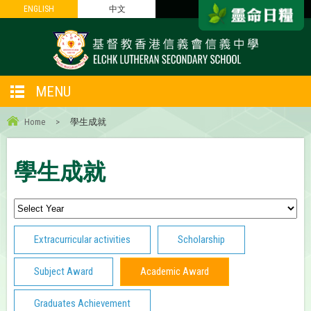
ENGLISH
ENGLISH
中文
中文
MENU
Home
>
學生成就
學生成就
Extracurricular activities
Scholarship
Subject Award
Academic Award
Graduates Achievement