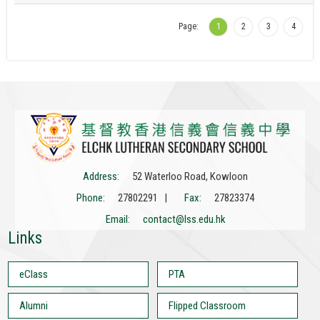
Page:
1
2
3
4
Address:
52 Waterloo Road, Kowloon
Phone:
27802291 |
Fax:
27823374
Email:
contact@lss.edu.hk
Links
eClass
PTA
Alumni
Flipped Classroom