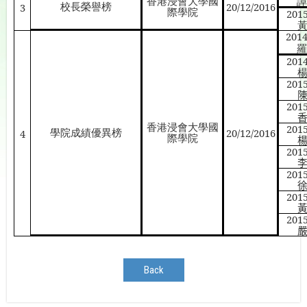
香港浸會大學國
譚
校長榮譽榜
20/12/2016
3
際學院
201
201
羅
201
201
201
香港浸會大學國
201
學院成績優異榜
20/12/2016
4
際學院
201
201
201
201
Back