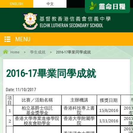
ENGLISH
ENGLISH
中文
中文
MENU
Home
>
學生成就
>
2016-17畢業同學成就
2016-17畢業同學成就
Date:
11/10/2017
項
比賽／活動名稱
主辦機講
獲獎日期
目
柏立基爵士信託
香港科技專上書
201
15/8/2016
1
基金獎學金
院
岑
香港大學專業進修學院
香港大學附屬學
201
1/11/2016
2
校友會助學金
院
陳
201