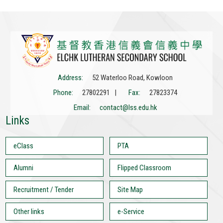
Address:
52 Waterloo Road, Kowloon
Phone:
27802291 |
Fax:
27823374
Email:
contact@lss.edu.hk
Links
eClass
PTA
Alumni
Flipped Classroom
Recruitment / Tender
Site Map
Other links
e-Service