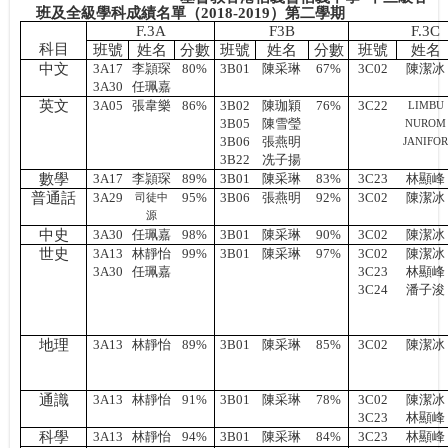
班及全級學科成績名單（
2018-2019
）第二學期
F.3A
F3B
F.3C
科目
班號
姓名
分數
班號
姓名
分數
班號
姓名
中文
3A17
李頴琛
80%
3B01
陳采琳
67%
3C02
陳潔冰
3A30
任珮嘉
英文
3A05
張韋樂
86%
3B02
陳珈穎
76%
3C22
LIMBU
3B05
陳雪瑩
NUROM
3B06
張燕明
JANIFOR
3B22
冼子揚
數學
3A17
李頴琛
89%
3B01
陳采琳
83%
3C23
林顯峰
普通話
3A29
95%
3B06
張燕明
92%
3C02
陳潔冰
司徒中
源
中史
3A30
任珮嘉
98%
3B01
陳采琳
90%
3C02
陳潔冰
世史
3A13
林靜怡
99%
3B01
陳采琳
97%
3C02
陳潔冰
3A30
任珮嘉
3C23
林顯峰
3C24
潘子浚
地理
3A13
林靜怡
89%
3B01
陳采琳
85%
3C02
陳潔冰
通識
3A13
林靜怡
91%
3B01
陳采琳
78%
3C02
陳潔冰
3C23
林顯峰
科學
3A13
林靜怡
94%
3B01
陳采琳
84%
3C23
林顯峰