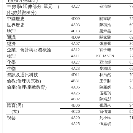
(
微積分與統計
)
**
數學
(
延伸部分
-
單元二
)
4A27
蘇沛錚
7
(
代數與微積分
)
中國歷史
4D09
關家駿
7
世界歷史
4A03
陳積浩
6
地理
4C13
梁焯堯
7
通識
4D09
關家駿
6
經濟
4A07
張惠喬
8
企業、會計與財務概論
4A12
官子珊
7
物理
4A11
KC
JASON
7
化學
4A27
蘇沛錚
8
生物
4A23
麥靖晞
6
資訊及通訊科技
4D11
林浩然
7
倫教
(
倫理與宗教
)
4B31
王子財
7
倫宗
(
倫理
/
宗教教育
)
4A05
陳穎妍
9
4A25
伍嘉琪
4B02
陳靖彤
體育
(
男
)
4B06
張恩來
9
(
女
)
4C26
翁倩如
9
視藝
4A20
列小琳
7
4A25
伍嘉琪