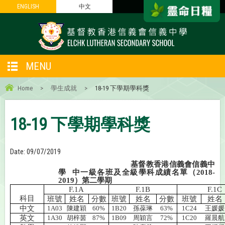
ENGLISH
ENGLISH
中文
中文
MENU
Home
>
學生成就
>
18-19 下學期學科獎
18-19 下學期學科獎
Date:
09/07/2019
基督教香港信義會信義中
學
中一級各班及全級學科成績名單（
2018-
2019
）第二學期
F.1A
F.1B
F.1C
科目
班號
姓名
分數
班號
姓名
分數
班號
姓名
中文
1A03
陳建穎
60%
1B20
孫葆琳
63%
1C24
王媛媛
英文
1A30
胡梓茵
87%
1B09
周穎言
72%
1C20
羅晨航