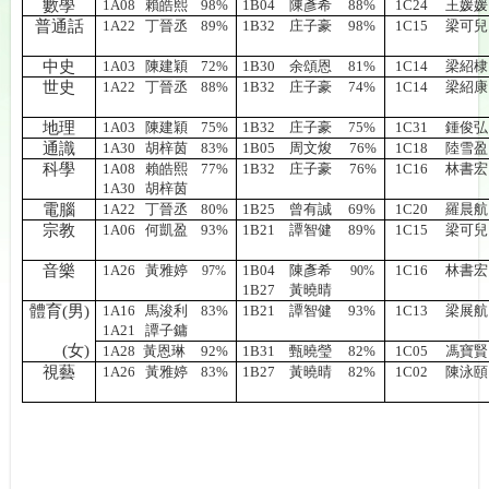
數學
1A08
賴皓熙
98%
1B04
陳彥希
88%
1C24
王媛媛
普通話
1A22
丁晉丞
89%
1B32
庄子豪
98%
1C15
梁可兒
中史
1A03
陳建穎
72%
1B30
余頌恩
81%
1C14
梁紹棣
世史
1A22
丁晉丞
88%
1B32
庄子豪
74%
1C14
梁紹康
地理
1A03
陳建穎
75%
1B32
庄子豪
75%
1C31
鍾俊弘
通識
1A30
胡梓茵
83%
1B05
周文焌
76%
1C18
陸雪盈
科學
1A08
賴皓熙
77%
1B32
庄子豪
76%
1C16
林書宏
1A30
胡梓茵
電腦
1A22
丁晉丞
80%
1B25
曾有誠
69%
1C20
羅晨航
宗教
1A06
何凱盈
93%
1B21
譚智健
89%
1C15
梁可兒
音樂
1A26
黃雅婷
1B04
陳彥希
1C16
林書宏
97%
90%
1B27
黃曉晴
體育
(
男
)
1A16
馬浚利
83%
1B21
譚智健
93%
1C13
梁展航
1A21
譚子鏞
體育
(
女
)
1A28
黃恩琳
92%
1B31
甄曉瑩
82%
1C05
馮寶賢
視藝
1A26
黃雅婷
83%
1B27
黃曉晴
82%
1C02
陳泳頤