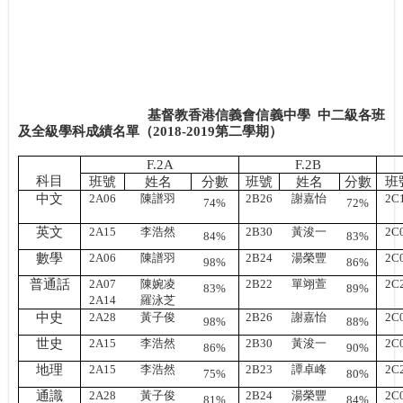
基督教香港信義會信義中學
中二級各班
及全級學科成績名單（
2018-2019
第二學期）
F.2A
F.2B
科目
班號
姓名
分數
班號
姓名
分數
班
中文
2A06
陳譜羽
2B26
謝嘉怡
2C
74%
72%
英文
2A15
李浩然
2B30
黃浚一
2C
84%
83%
數學
2A06
陳譜羽
2B24
湯榮豐
2C
98%
86%
普通話
2A07
陳婉凌
2B22
單翊萱
2C
83%
89%
2A14
羅泳芝
中史
2A28
黃子俊
2B26
謝嘉怡
2C
98%
88%
世史
2A15
李浩然
2B30
黃浚一
2C
86%
90%
地理
2A15
李浩然
2B23
譚卓峰
2C
75%
80%
通識
2A28
黃子俊
2B24
湯榮豐
2C
81%
84%