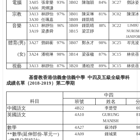
電腦
3A05
張韋樂
93%
3B02
陳珈穎
84%
3C27
鄧詠姿
3A06
周燁謙
宗教
3A13
林靜怡
97%
3B01
陳采琳
81%
3C02
陳潔冰
3A30
任珮嘉
3B09
鍾凱晴
音樂
3A13
林靜怡
3B09
鍾凱晴
3C22
96%
88%
LIMBU
3A19
梁彥舜
3B15
梁芷靜
NUROM
JANIFOR
體育
(
男
)
3A27
鄧錦蘅
97%
3B07
鄭永才
98%
3C25
岑兆浚
體育
(
女
)
3A24
潘曉琳
98%
3B14
梁葆楹
87%
3C15
林依蓓
視藝
3A13
林靜怡
87%
3B20
潘柏澄
89%
3C15
林依蓓
基督教香港信義會信義中學
中四及五級全級學科
成績名單（
2018-2019
）第二學期
中四
科目
班號
姓名
中國語文
4B22
李楚瑩
6
英國語文
4A10
GURUNG
8
MANISH
數學
4A27
蘇沛錚
9
**
數學
(
延伸部份
-
單元一
)
4A09
鍾城業
8