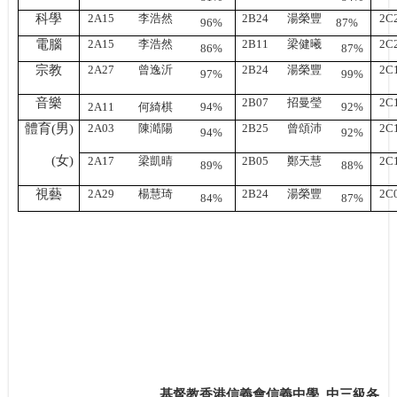
科學
2A15
李浩然
2B24
湯榮豐
2C
96%
87%
電腦
2A15
李浩然
2B11
梁健曦
2C
86%
87%
宗教
2A27
曾逸沂
2B24
湯榮豐
2C
97%
99%
音樂
2B07
招曼瑩
2C
2A11
何綺棋
94%
92%
體育
(
男
)
2A03
陳澔陽
2B25
曾頌沛
2C
94%
92%
體育
(
女
)
2A17
梁凱晴
2B05
鄭天慧
2C
89%
88%
視藝
2A29
楊慧琦
2B24
湯榮豐
2C
84%
87%
基督教香港信義會信義中學
中三級各