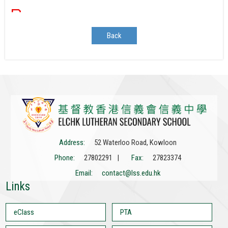
Back
Address:
52 Waterloo Road, Kowloon
Phone:
27802291 |
Fax:
27823374
Email:
contact@lss.edu.hk
Links
eClass
PTA